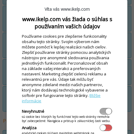
Víta vás www.ikelp.com
Klub verných zákazníkov - vytvorenie
kampane výmena bodov za konkrétne
www.ikelp.com vás žiada o súhlas s
zľavnené tovary z našej ponuky
používaním vašich údajov
Používame cookies pre zlepšenie funkcionality
Klub verných zákazníkov - vytvorenie
obsahu tejto stránky. Svojím výberom nám
kampane výmena bodov za darčekové
môžete pomôcť k lepšej realizácii našich cieľov.
tovary
Zlepšiť používanie stránky pomocou analytických
nástrojov pre anonymné sledovania používania
jednotlivých funkcionalít. Perzonalizovať obsah
Individuálne zľavové akcie - vytvorenie
na základe vašej interakci a preferovaných
kampane zľavového cenníka pre
nastavení. Marketing zlepšiť cielenú reklamu a
vybraných klientov
relevantnú pre vás. Údaje tak môžu byť
anonymne zdielané medzi našich partnerov,
ktorý nám dodávajú technologické vybavenie a
Individuálne zľavové akcie - vytvorenie
softvér pre fungovanie tejto stránky.
Bližšie
kampane zľavového cenníka pre všetkých
informácie
klientov (happy hour)
Nevyhnutné
sú cookie bez ktorých by funkčnosť tejto web stránky nemohla
Praktické používanie vernostných systémov
byť zabezpečené. Navigácia a prístup k zákazníckej časti webu.
Analýza
analytické cookies slúžiace majiteľom webstránok na