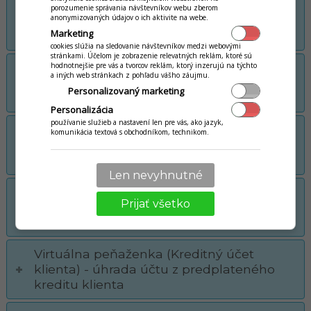
Klub verných zákazníkov - manuálna
porozumenie správania návštevníkov webu zberom
anonymizovaných údajov o ich aktivite na webe.
registrácia nášho klienta do klubu z
Marketing
pohľadu majiteľa / manažéra
cookies slúžia na sledovanie návštevníkov medzi webovými
stránkami. Účelom je zobrazenie relevatných reklám, ktoré sú
Klub verných zákazníkov - automatická
hodnotnejšie pre vás a tvorcov reklám, ktorý inzerujú na týchto
a iných web stránkach z pohľadu vášho záujmu.
registrácia klienta do klubu z pohľadu
Personalizovaný marketing
nášho online zákazníka
Personalizácia
používanie služieb a nastavení len pre vás, ako jazyk,
Individuálny zákaznícky profil - vernostná
komunikácia textová s obchodníkom, technikom.
karta, uplatnenie bodov a kupónov z
pohľadu klienta
Len nevyhnutné
Virtuálna peňaženka (Kreditný účet
Prijať všetko
klienta) – automatické dobitie kreditu
klienta v predaji
Virtuálna peňaženka (Kreditný účet
klienta) - úhrada účtu z predplateného
kreditu klienta