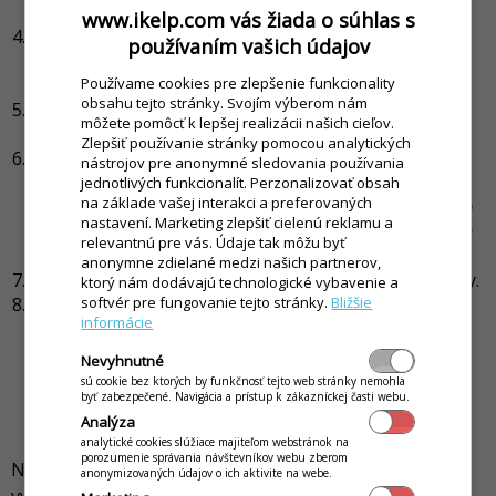
hlavného jedla a dezertu.
www.ikelp.com vás žiada o súhlas s
Ak Vám ponúkané karty nestačia a potrebujete
používaním vašich údajov
ponuku rozšíriť, kliknutím na tlačidlo
+
sa otvorí
Používame cookies pre zlepšenie funkcionality
formulár pre vytvorenie novej karty.
obsahu tejto stránky. Svojím výberom nám
Vyplňte
Názov
na skladovej karte napr. "Menu 4",
môžete pomôcť k lepšej realizácii našich cieľov.
zadajte predvolenú cenu pre menu.
Zlepšiť používanie stránky pomocou analytických
V záložke
Kategórie
, nastavte zaradenie karty do
nástrojov pre anonymné sledovania používania
kategórie
Menu
.
(V príprade kariet obedového menu
jednotlivých funkcionalít. Perzonalizovať obsah
na základe vašej interakci a preferovaných
nie je potrebné vyplňovať alergény, prípadne obrázok a
nastavení. Marketing zlepšiť cielenú reklamu a
pod. Tieto údaje sa budú už zobrazovať pri konkrétnom
relevantnú pre vás. Údaje tak môžu byť
jedlo ktoré pod dané menu v daný deň patrí.)
anonymne zdielané medzi našich partnerov,
Kliknutím na tlačidlo
Uložiť
potvrdíte vykonané zmeny.
ktorý nám dodávajú technologické vybavenie a
softvér pre fungovanie tejto stránky.
Bližšie
Ak už máte vytvorený dostatočný počet kariet pre
informácie
vaše menu a jednotlivé karty sú priradené k
príslušnému druhu
(polievka, hlavné jedlo alebo
Nevyhnutné
dezert)
je potrebné kliknutím na tlačidlo
Uložiť
sú cookie bez ktorých by funkčnosť tejto web stránky nemohla
byť zabezpečené. Navigácia a prístup k zákazníckej časti webu.
potvrdiť vykonané zmeny v nastaveniach obedového
Analýza
menu.
analytické cookies slúžiace majiteľom webstránok na
porozumenie správania návštevníkov webu zberom
Nové karty typu obedové menu je možné použiť až pri
anonymizovaných údajov o ich aktivite na webe.
vytváraní nového menu, preto je vhodné si ich vytvoriť