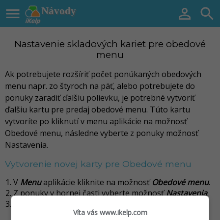

Návody


Nastavenie skladových kariet pre obedové
menu
Ak potrebujete rozšíriť počet ponúkaných obedových
menu napr. zo štyroch na päť, alebo potrebujete do
ponuky zaradiť ďalšiu polievku, je potrebné vytvoriť
ďalšiu kartu pre predaj obedové menu. Túto kartu
vytvoríte po kliknutí v menu aplikácie na možnosť
Obedové menu, následne vyberte z ponuky možnosť
Nastavenia.
Vytvorenie novej karty pre Obedové menu
V
Menu
aplikácie kliknite na možnosť
Obedové menu
.
Z ponuky v hornej časti vyberte možnosť
Nastavenia
.
Zobrazí sa ponuka pre možnosť vytvorenia
Víta vás www.ikelp.com
obedového menu, skladajúceho sa z polievky,