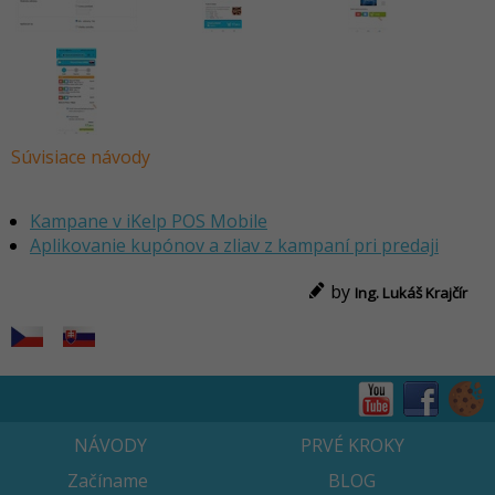
Súvisiace návody
Kampane v iKelp POS Mobile
Aplikovanie kupónov a zliav z kampaní pri predaji
by
Ing. Lukáš Krajčír
NÁVODY
PRVÉ KROKY
Začíname
BLOG