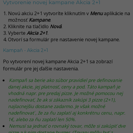
Vytvorenie novej kampane Akcia 2+1
Novú akciu 2+1 vytvoríte kliknutím v
Menu
aplikácie na
možnosť
Kampane
.
Kliknite na tlačidlo
Nová
.
Vyberte
Akcia 2+1
.
Otvorí sa formulár pre nastavenie novej kampane.
Kampaň - Akcia 2+1
Po vytvorení novej kampane Akcia 2+1 sa zobrazí
formulár pre jej ďalšie nastavenia.
Kampaň sa berie ako súbor pravidiel pre definovanie
danej akcie, jej platnosť, ceny a pod. Táto kampaň je
vhodná napr. pre predaj pizze. Je možné pomocou nej
nadefinovať, že ak si zákazník zakúpi 3 pizze (2+1),
najlacnejšiu dostane zadarmo. Je však možné
nadefinovať , že za ňu zaplatí aj konkrétnu cenu, napr.
1€, alebo za ňu zaplatí len 50%.
Nemusí sa jednať o rovnaký tovar, môže si zakúpiť dve
pizze a k nim dostane burger. (Tovary môžu byť z