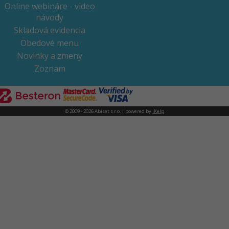
Online webináre - video
návody
Skladová evidencia
Obedové menu
Novinky a zmeny
Zoznam
© 2009 - 2026 Abiset s.r.o. | powered by
iKelp