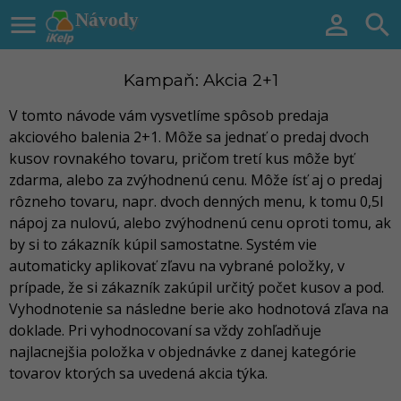

Návody


Kampaň: Akcia 2+1
V tomto návode vám vysvetlíme spôsob predaja
akciového balenia 2+1. Môže sa jednať o predaj dvoch
kusov rovnakého tovaru, pričom tretí kus môže byť
zdarma, alebo za zvýhodnenú cenu. Môže ísť aj o predaj
rôzneho tovaru, napr. dvoch denných menu, k tomu 0,5l
nápoj za nulovú, alebo zvýhodnenú cenu oproti tomu, ak
by si to zákazník kúpil samostatne. Systém vie
automaticky aplikovať zľavu na vybrané položky, v
prípade, že si zákazník zakúpil určitý počet kusov a pod.
Vyhodnotenie sa následne berie ako hodnotová zľava na
doklade. Pri vyhodnocovaní sa vždy zohľadňuje
najlacnejšia položka v objednávke z danej kategórie
tovarov ktorých sa uvedená akcia týka.