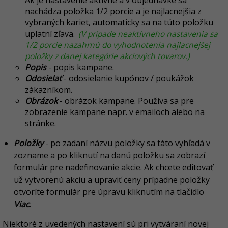
Ak je nastavenie aktívne a v objednávke sa
nachádza položka 1/2 porcie a je najlacnejšia z
vybraných kariet, automaticky sa na túto položku
uplatní zľava.
(V prípade neaktívneho nastavenia sa
1/2 porcie nazahrnú do vyhodnotenia najlacnejšej
položky z danej kategórie akciových tovarov.)
Popis
- popis kampane.
Odosielať
- odosielanie kupónov / poukážok
zákazníkom.
Obrázok
- obrázok kampane. Používa sa pre
zobrazenie kampane napr. v emailoch alebo na
stránke.
Položky
- po zadaní názvu položky sa táto vyhľadá v
zozname a po kliknutí na danú položku sa zobrazí
formulár pre nadefinovanie akcie. Ak chcete editovať
už vytvorenú akciu a upraviť ceny prípadne položky
otvoríte formulár pre úpravu kliknutím na tlačidlo
Viac
.
Niektoré z uvedených nastavení sú pri vytváraní novej