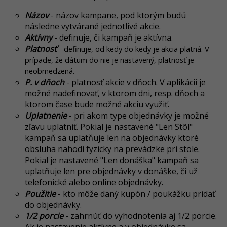
Názov
-
názov kampane, pod ktorým budú
následne vytvárané jednotlivé akcie.
Aktívny
- definuje, či kampaň je aktívna.
Platnosť
- definuje, od kedy do kedy je akcia platná. V
prípade, že dátum do nie je nastavený, platnosť je
neobmedzená.
P. v dňoch
- platnosť akcie v dňoch. V aplikácii je
možné nadefinovať, v ktorom dni, resp. dňoch a
ktorom čase bude možné akciu využiť.
Uplatnenie
- pri akom type objednávky je možné
zľavu uplatniť. Pokial je nastavené "Len Stôl"
kampaň sa uplatňuje len na objednávky ktoré
obsluha nahodí fyzicky na prevádzke pri stole.
Pokial je nastavené "Len donáška" kampaň sa
uplatňuje len pre objednávky v donáške, či už
telefonické alebo online objednávky.
Použitie
- kto môže daný kupón / poukážku pridať
do objednávky.
1/2 porcie
- zahrnúť do vyhodnotenia aj 1/2 porcie.