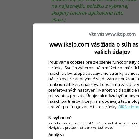
na najlacnejšiu položku z vybranej
skupiny tovarov aplikovaná táto
zľava.)
Zľava v %
- výška aplikovanej zľavy na
najlacnejšiu položku z vybranej
Víta vás www.ikelp.com
skupiny tovarov pri splnení
www.ikelp.com vás žiada o súhlas
podmienok akcie.
vašich údajov
Cena položiek
- cena najlacnejšej
položky z vybraných akciových
Používame cookies pre zlepšenie funkcionality 
položiek.
stránky. Svojím výberom nám môžete pomôcť k le
našich cieľov. Zlepšiť používanie stránky pomoc
Aplikovať na
- na aké položky sa bude
nástrojov pre anonymné sledovania používania 
aplikovať zľava.
funkcionalít. Perzonalizovať obsah na základe v
Mn. odmeny 1ks
- zľava sa aplikuje
preferovaných nastavení. Marketing zlepšiť cie
len na zadaný počet položiek.
(To
relevantnú pre vás. Údaje tak môžu byť anony
znamená 2 + 1, 3 + 1 a pod. Pričom na
našich partnerov, ktorý nám dodávajú technolo
softvér pre fungovanie tejto stránky.
Bližšie inf
jednu položku sa aplikuje definovaná
zľava. )
Nevyhnutné
Všetky položky
- na všetky položky z
sú cookie bez ktorých by funkčnosť tejto web stránky nemohl
Navigácia a prístup k zákazníckej časti webu.
akcie sa aplikuje zľava.
(Vhodné
Analýza
najme pri percentuálnych alebo