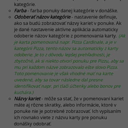
kategórie.
Farba
- farba ponuky danej kategórie v donáške.
Odoberať názov kategórie
- nastavenie definuje,
ako sa budú zobrazovať názvy kariet v ponuke. Ak
je dané nastavenie aktívne aplikácia automaticky
odoberie názov kategórie z pomenovania karty.
(Ak
je karta pomenovaná napr. Pizza Cardinale, a je v
kategórii Pizza, tento názov sa automaticky z karty
odoberie. Je to z dôvodu lepšej prehľadnosti, je
zbytočné, ak si niekto otvorí ponuku pre Pizzu, aby sa
mu pri každom názve zobrazovalo ešte slovo Pizza.
Toto pomenovanie je však vhodné mať na karte
uvedené, aby sa tovar následne dal presne
identifikovať napr. pri tlači účtenky alebo bonov pre
kuchára.)
Názvy kariet
- môže sa stať, že v pomenovaní kariet
máte aj rôzne skratky, alebo informácie, ktoré v
ponuke nie je potrebné zobrazovať. Ich vypísaním
ich rovnako viete z názvu karty pre ponuku
donášky odobrať.