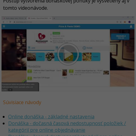
Postup vytvorenia donáškovej ponuky je vysvetlený aj v
tomto videonávode.
Súvisiace návody
Online donáška - základné nastavenia
Donáška - dočasná časová nedostupnosť položiek /
kategórií pre online objednávanie