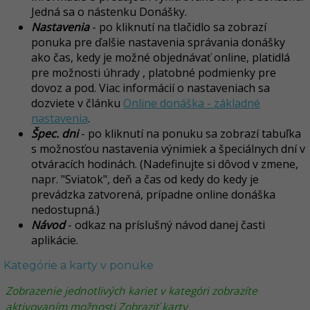
Jedná sa o nástenku Donášky.
Nastavenia
- po kliknutí na tlačidlo sa zobrazí
ponuka pre ďalšie nastavenia správania donášky
ako čas, kedy je možné objednávať online, platidlá
pre možnosti úhrady , platobné podmienky pre
dovoz a pod. Viac informácií o nastaveniach sa
dozviete v článku
Online donáška - základné
nastavenia
.
Špec. dni
- po kliknutí na ponuku sa zobrazí tabuľka
s možnosťou
nastavenia výnimiek a špeciálnych dní v
otváracích hodinách. (Nadefinujte si dôvod v zmene,
napr. "Sviatok", deň a čas od kedy do kedy je
prevádzka zatvorená, prípadne online donáška
nedostupná.)
Návod
-
odkaz na príslušný návod danej časti
aplikácie.
Kategórie a karty v ponuke
Zobrazenie jednotlivých kariet v kategóri zobrazíte
aktivovaním možnosti Zobraziť karty