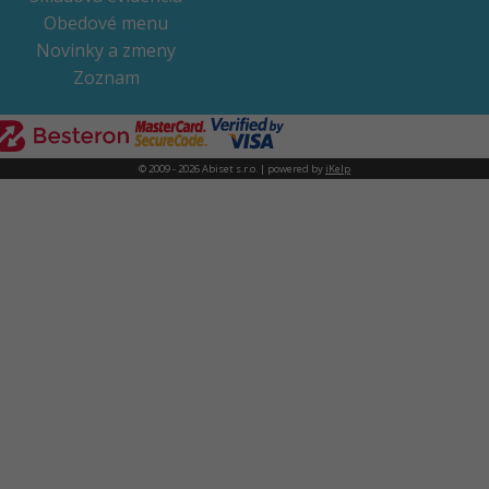
Obedové menu
Novinky a zmeny
Zoznam
© 2009 - 2026 Abiset s.r.o. | powered by
iKelp