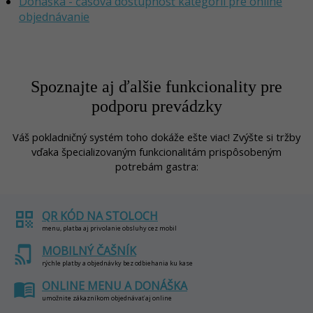
Donáška - časová dostupnosť kategórií pre online
objednávanie
Spoznajte aj ďalšie funkcionality pre
podporu prevádzky
Váš pokladničný systém toho dokáže ešte viac! Zvýšte si tržby
vďaka špecializovaným funkcionalitám prispôsobeným
potrebám gastra:
qr_code
QR KÓD NA STOLOCH
menu, platba aj privolanie obsluhy cez mobil
tap_and_play
MOBILNÝ ČAŠNÍK
rýchle platby a objednávky bez odbiehania ku kase
menu_book
ONLINE MENU A DONÁŠKA
umožnite zákazníkom objednávať aj online