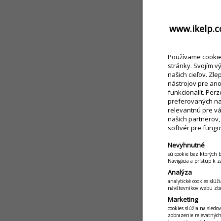
www.ikelp.c
Používame cookies
stránky. Svojím v
našich cieľov. Zl
nástrojov pre an
funkcionalít. Per
preferovaných nas
relevantnú pre v
našich partnerov
softvér pre fungo
Nevyhnutné
sú cookie bez ktorých 
Navigácia a prístup k 
Analýza
analytické cookies slú
návštevníkov webu zbe
Marketing
cookies slúžia na sled
zobrazenie relevatných