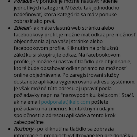
Poradie
- v ponuke je možné nastaviť radenie
jednotlivých kategórií. Môžete tak jednoducho
nadefinovať, ktorá kategória sa má v ponuke
zobraziť ako prvá.
Zdielať
- a
k máte vlastnú web stránku alebo
facebookový profil, je možné mať odkaz pre možnosť
objednávania aj na vašej stránke alebo
facebookovom profile. Kliknutím na príslušnú
záložku si skopírujte odkaz
. Na facebookovom
profile, je možné si nastaviť tlačidlo pre objednanie,
ktoré bude obsahovať odkaz priamo na možnosť
online objednávania. Po zaregistrovaní služby
dostanete aplikácia vygenerovanú adresu systémom.
Je však možné túto adresu aj upraviť podľa
požiadavky napr. na "nazovpodniku.ikelp.com". Stačí,
ak na email
podpora(at)ikelp.com
pošlete
požiadavku na zmenu s kontaktnými údajmi
spoločnosti a adresou aplikácie a tento krok
zabezpečíme.
Rozbory -
po kliknutí na tlačidlo sa zobrazia
informácie o predajoch vyfiltrované len pre donášku.