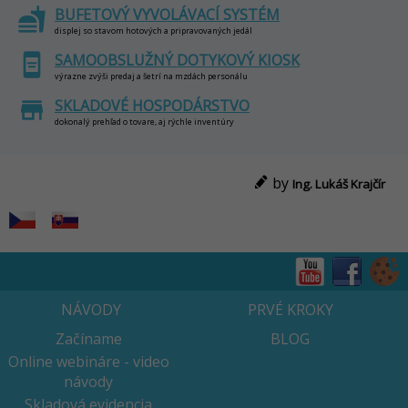
fastfood
BUFETOVÝ VYVOLÁVACÍ SYSTÉM
displej so stavom hotových a pripravovaných jedál
aod
SAMOOBSLUŽNÝ DOTYKOVÝ KIOSK
výrazne zvýši predaj a šetrí na mzdách personálu
store
SKLADOVÉ HOSPODÁRSTVO
dokonalý prehľad o tovare, aj rýchle inventúry
by
Ing. Lukáš Krajčír
NÁVODY
PRVÉ KROKY
Začíname
BLOG
Online webináre - video
návody
Skladová evidencia