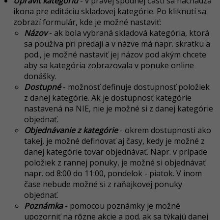
Upraviť kategóriu
- v pravej spodnej časti sa nachádza
ikona pre editáciu skladovej kategórie. Po kliknutí sa
zobrazí formulár, kde je možné nastaviť:
Názov
- ak bola vybraná skladová kategória, ktorá
sa používa pri predaji a v názve má napr. skratku a
pod., je možné nastaviť jej názov pod akým chcete
aby sa kategória zobrazovala v ponuke online
donášky.
Dostupné
- možnosť definuje dostupnosť položiek
z danej kategórie. Ak je dostupnosť kategórie
nastavená na NIE, nie je možné si z danej kategórie
objednať.
Objednávanie z kategórie
- okrem dostupnosti ako
takej, je možné definovať aj časy, kedy je možné z
danej kategórie tovar objednávať. Napr. v prípade
položiek z rannej ponuky, je možné si objednávať
napr. od 8:00 do 11:00, pondelok - piatok. V inom
čase nebude možné si z raňajkovej ponuky
objednať.
Poznámka
- pomocou poznámky je možné
upozorniť na rôzne akcie a pod. ak sa týkajú danej