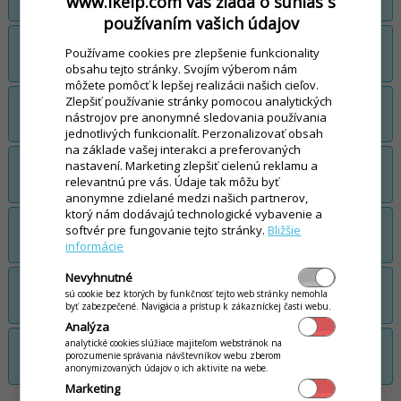
www.ikelp.com vás žiada o súhlas s
doklade (účte) podľa osôb ktoré ich platia
používaním vašich údajov
Pridávanie položiek na stôl pod jednotlivé
Používame cookies pre zlepšenie funkcionality
osoby a následnné vyučtovanie
obsahu tejto stránky. Svojím výberom nám
môžete pomôcť k lepšej realizácii našich cieľov.
Zlepšiť používanie stránky pomocou analytických
Pridanie položiek na stôl a vyúčtovanie na
nástrojov pre anonymné sledovania používania
dodací list
jednotlivých funkcionalít. Perzonalizovať obsah
na základe vašej interakci a preferovaných
Zľava na celý účet, zľava na položku,
nastavení. Marketing zlepšiť cielenú reklamu a
relevantnú pre vás. Údaje tak môžu byť
zmena predajnej ceny
anonymne zdielané medzi našich partnerov,
ktorý nám dodávajú technologické vybavenie a
Tlač informatívneho stavu účtu -
softvér pre fungovanie tejto stránky.
Bližšie
priebežný účet
informácie
Nevyhnutné
Vrátenie tovaru - refundácia účtu, (storno
sú cookie bez ktorých by funkčnosť tejto web stránky nemohla
dokladu)
byť zabezpečené. Navigácia a prístup k zákazníckej časti webu.
Analýza
Presun účtu na iný stôl a zlúčenie dvoch
analytické cookies slúžiace majiteľom webstránok na
porozumenie správania návštevníkov webu zberom
účtov do jedného
anonymizovaných údajov o ich aktivite na webe.
Marketing