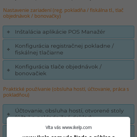
Nastavenie zariadení (reg. pokladňa / fiskálna tl., tlač
objednávok / bonovačky)
Inštalácia aplikácie POS Manažér
Konfigurácia registračnej pokladne /
fiskálnej tlačiarne
Konfigurácia tlače objednávok /
bonovačiek
Praktické používanie (obsluha hostí, účtovanie, práca s
pokladňou)
Účtovanie, obsluha hostí, otvorené stoly
(účty) a pokladničné doklady
Víta vás www.ikelp.com
Postupné vyúčtovanie položiek na