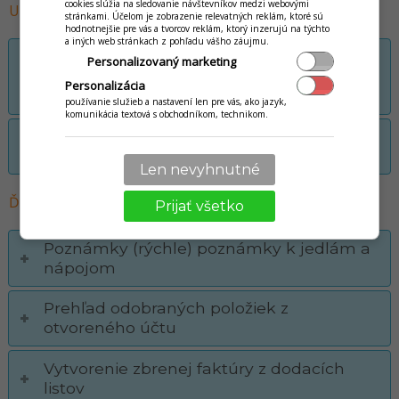
cookies slúžia na sledovanie návštevníkov medzi webovými
Uzávierky - Pokladňa úkony
stránkami. Účelom je zobrazenie relevatných reklám, ktoré sú
hodnotnejšie pre vás a tvorcov reklám, ktorý inzerujú na týchto
a iných web stránkach z pohľadu vášho záujmu.
Užívateľská uzávierka, uzávierka čašníka
Personalizovaný marketing
(denná uzávierka s automatickým
Personalizácia
vykonaním výberu z pokladne)
používanie služieb a nastavení len pre vás, ako jazyk,
komunikácia textová s obchodníkom, technikom.
Uzávierka predaných položiek (uzávierka
zmeny) - PLU uzávierka
Len nevyhnutné
Ďaľšie užitočné funkcionality / nastavenia
Prijať všetko
Poznámky (rýchle) poznámky k jedlám a
nápojom
Prehľad odobraných položiek z
otvoreného účtu
Vytvorenie zbrenej faktúry z dodacích
listov