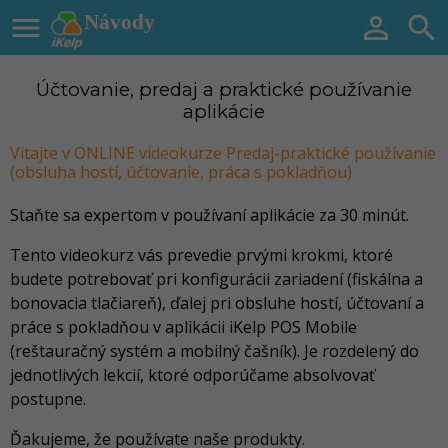

Návody


Účtovanie, predaj a praktické používanie
aplikácie
Vitajte v ONLINE videokurze Predaj-praktické používanie
(obsluha hostí, účtovanie, práca s pokladňou)
Staňte sa expertom v používaní aplikácie za 30 minút.
Tento videokurz vás prevedie prvými krokmi, ktoré
budete potrebovať pri konfigurácii zariadení (fiskálna a
bonovacia tlačiareň), ďalej pri obsluhe hostí, účtovaní a
práce s pokladňou v aplikácii iKelp POS Mobile
(reštauračný systém a mobilný čašník). Je rozdelený do
jednotlivých lekcií, ktoré odporúčame absolvovať
postupne.
Ďakujeme, že používate naše produkty
.