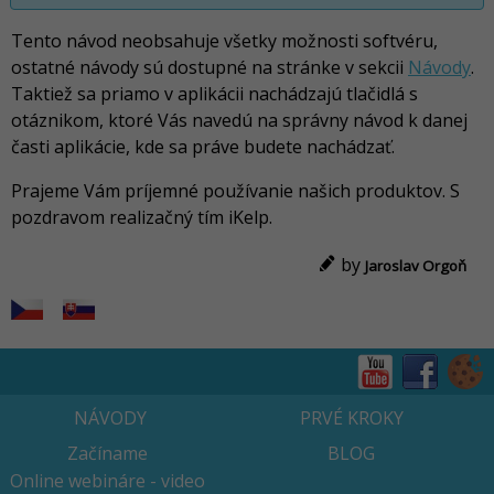
Tento návod neobsahuje všetky možnosti softvéru,
ostatné návody sú dostupné na stránke v sekcii
Návody
.
Taktiež sa priamo v aplikácii nachádzajú tlačidlá s
otáznikom, ktoré Vás navedú na správny návod k danej
časti aplikácie, kde sa práve budete nachádzať.
Prajeme Vám príjemné používanie našich produktov. S
pozdravom realizačný tím iKelp.
by
Jaroslav Orgoň
NÁVODY
PRVÉ KROKY
Začíname
BLOG
Online webináre - video