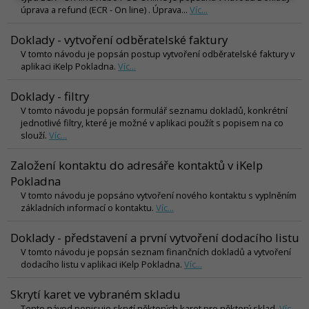
úprava a refund (ECR - On line) . Úprava...
Víc...
Doklady - vytvoření odběratelské faktury
V tomto návodu je popsán postup vytvoření odběratelské faktury v
aplikaci iKelp Pokladna.
Víc...
Doklady - filtry
V tomto návodu je popsán formulář seznamu dokladů, konkrétní
jednotlivé filtry, které je možné v aplikaci použít s popisem na co
slouží.
Víc...
Založení kontaktu do adresáře kontaktů v iKelp
Pokladna
V tomto návodu je popsáno vytvoření nového kontaktu s vyplněním
základních informací o kontaktu.
Víc...
Doklady - představení a první vytvoření dodacího listu
V tomto návodu je popsán seznam finančních dokladů a vytvoření
dodacího listu v aplikaci iKelp Pokladna.
Víc...
Skrytí karet ve vybraném skladu
Tento návod popisuje skrytí některých karet pro některý sklad.
Víc...