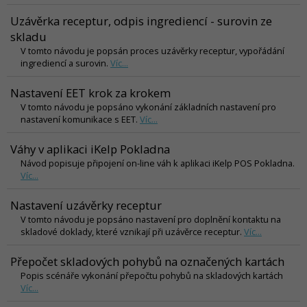
Uzávěrka receptur, odpis ingrediencí - surovin ze
skladu
V tomto návodu je popsán proces uzávěrky receptur, vypořádání
ingrediencí a surovin.
Víc...
Nastavení EET krok za krokem
V tomto návodu je popsáno vykonání základních nastavení pro
nastavení komunikace s EET.
Víc...
Váhy v aplikaci iKelp Pokladna
Návod popisuje připojení on-line váh k aplikaci iKelp POS Pokladna.
Víc...
Nastavení uzávěrky receptur
V tomto návodu je popsáno nastavení pro doplnění kontaktu na
skladové doklady, které vznikají při uzávěrce receptur.
Víc...
Přepočet skladových pohybů na označených kartách
Popis scénáře vykonání přepočtu pohybů na skladových kartách
Víc...