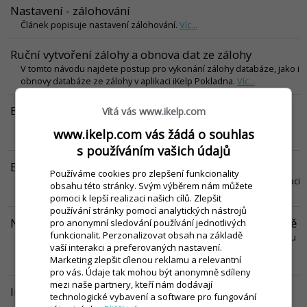
Nastavení - zálohování
Článek popisuje nastavení zálohování.
Víc...
Ruční vytvoření zálohy a obnova dat ze zálohy
V tomto návodu najdete postup pro vykonání zálohy databáze, jako i
obnovy databáze ze zálohy v aplikaci iKelp Pokladna.
Víc...
Export skladových karet do excelu
Vítá vás www.ikelp.com
Článek popisuje postup, který je potřebné vykonat v případě, že
www.ikelp.com vás žádá o souhlas
potřebujete exportovat karty.
Víc...
s používáním vašich údajů
Externí zákaznický displej
Používáme cookies pro zlepšení funkcionality
V tomto návodu je popsána konfigurace externího displeje v aplikaci
obsahu této stránky. Svým výběrem nám můžete
iKelp Pokladna.
Víc...
pomoci k lepší realizaci našich cílů. Zlepšit
používání stránky pomocí analytických nástrojů
Nastavení příznaku "Zákaz prodeje" na skladové kartě
pro anonymní sledování používání jednotlivých
funkcionalit. Perzonalizovat obsah na základě
V tomto návodu je popsán postup skrytí karet, které se již nebudou
vaší interakci a preferovaných nastavení.
prodávat, ale z důvodu zachování historie je není možné vymazat.
Marketing zlepšit cílenou reklamu a relevantní
Víc...
pro vás. Údaje tak mohou být anonymně sdíleny
mezi naše partnery, kteří nám dodávají
Inventury
technologické vybavení a software pro fungování
V tomto článku se nachází postup a všechny důležité informace a