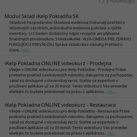
1
2
3
Následující
Modul Sklad iKelp Pokladňa SK
Skladové hospodárstvo Skladová evidencia Dokonalý prehľad o
skladových zásobách, jednoduchá evidencia položiek a rýchle
inventúry . U ž žiaden dodatočný odpis receptúr ani plýtvanie
finančných prostriedkov. 51wxkv4kd44 - ALFA-OMEGA PRE ZDRAVO
FUNGUJÚCU PREVÁDZKU Správa skladu bez námahy Prehľad o
stave...
Víc...
iKelp Pokladna ONLINE videokurz - Prodejna
Vítejte v ONLINE videokurzu pro iKelp Pokladna - Prodejna Práve
prebieha preklad nasledovných návodov, ďakujeme za pochopenie,
zatiaľ sú dostupné v slovenskej verzii. Staňte sa expertom v
používaní aplikácie už za 30 minút. Tento videokurz Vás prevedie
všetkým čo budete potrebovať na prácu s aplikáciou...
Víc...
iKelp Pokladna ONLINE videokurz - Restaurace
Vítejte v ONLINE videokurzu pro iKelp Pokladna - Restaurace Práve
prebieha preklad nasledovných návodov, ďakujeme za pochopenie,
zatiaľ sú dostupné v slovenskej verzii. Staňte sa expertom v
používaní aplikácie už za 30 minút. Tento videokurz Vás prevedie
všetkým čo budete potrebovať na prácu s aplikáciou...
Víc...