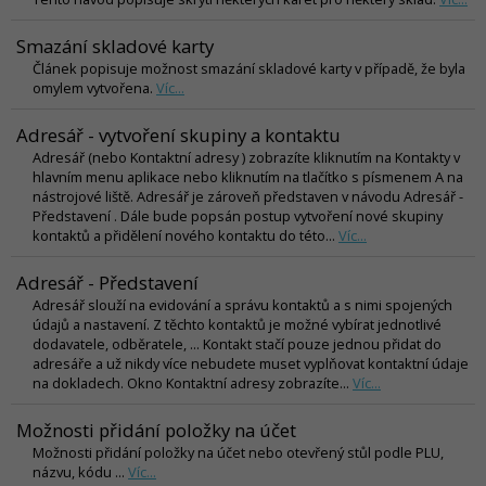
Smazání skladové karty
Článek popisuje možnost smazání skladové karty v případě, že byla
omylem vytvořena.
Víc...
Adresář - vytvoření skupiny a kontaktu
Adresář (nebo Kontaktní adresy ) zobrazíte kliknutím na Kontakty v
hlavním menu aplikace nebo kliknutím na tlačítko s písmenem A na
nástrojové liště. Adresář je zároveň představen v návodu Adresář -
Představení . Dále bude popsán postup vytvoření nové skupiny
kontaktů a přidělení nového kontaktu do této...
Víc...
Adresář - Představení
Adresář slouží na evidování a správu kontaktů a s nimi spojených
údajů a nastavení. Z těchto kontaktů je možné vybírat jednotlivé
dodavatele, odběratele, ... Kontakt stačí pouze jednou přidat do
adresáře a už nikdy více nebudete muset vyplňovat kontaktní údaje
na dokladech. Okno Kontaktní adresy zobrazíte...
Víc...
Možnosti přidání položky na účet
Možnosti přidání položky na účet nebo otevřený stůl podle PLU,
názvu, kódu ...
Víc...