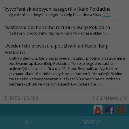
Vytvoření skladových kategorií v iKelp Pokladna
Vytvoření skladových kategorií v iKelp Pokladna a Sklad
Víc...
Nastavení obchodního režimu v iKelp Pokladna
Nastavení obchodního režimu v iKelp Pokladna a Sklad
Víc...
Uvedení do provozu a používání aplikace iKelp
Pokladna
Krátký videokurz, který vás provede instalací, prvotním nastavením a
používáním aplikace iKelp Pokladna. Tohle je nejjednodušší a
nejlevnější cesta jak začít a úspěšně používat aplikaci. Vychází ze
záznamu školení certifikovaných iKelp Partnerů. Přenášející školitel
má za sebou stovky nasazení u zákazníků a podílí se na rozběhu
partnerských sítí ve vícerých státech Evropské unie.
Víc...
15
30
50
100
200
1
2
3
Následující
EET
NÁVODY