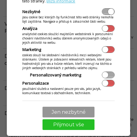
této stránky.
Bližší informace
kroky, které je potřebné vykonat před inventurou, jako i samotný
proces inventury.
Víc...
Nezbytné
jsou cookie bez kterých by funkčnost této web stránky nemohla
být zajištěna. Navigace a přístup k zákaznické části webu.
Vrácení zboží (storno) - celá účtenka, v iKelp POS
Analýza
Pokladna
analytické cookies sloužící majitelům webstránek k porozumění
Vrácení zboží (storno) způsobem vrácení (stornování) celé účtenky v
chování návštěvníků webu sběrem anonymizovaných údajů o
aplikaci iKelp Pokladna.
Víc...
jejich aktivitě na webu.
Marketing
Doklady - storno a smazání (dodací list, faktura,
cookies slouží ke sledování návštěvníků mezi webovými
stránkami. Účelem je zobrazení relevatních reklam, které jsou
dobropis)
hodnotnější pro vás a tvůrce reklam, kteří inzerují na těchto a
jiných webových stránkách z pohledu vašeho zájmu.
V tomto návodu je popsána možnost stornování a mazání dokladů
jako dodací list, faktura nebo dobropis.
Víc...
Personalizovaný marketing
Personalizace
Doklady - úprava a refund (ECR - On line)
používání služeb a nastavení pouze pro vás, jako jazyk,
komunikace textová s obchodníkem, technikem.
V tomto návodu je popsaná úprava a refund dokladů, které vznikly
při Online prodeji.
Víc...
Jen nezbytné
Doklady - úprava (dodací list, faktura, dobropis)
Vytvořené doklady je možné kdykoliv upravit. Tuto úpravu však může
Přijmout vše
vykonávat pouze uživatel, který na to má právo. Upravovat je možné
pouze doklady typu faktura, dodací list a dobropis. Úprava dokladu
typu ECR - On-line nebo POS Online je popsána v návodu Doklady -